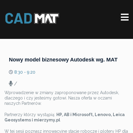
Nowy model biznesowy Autodesk wg. MAT
8:30 - 9:20
/
Wprowadzenie w zmiany zaproponowane przez Autodesk,
dlaczego i czy jesteśmy gotowi. Nasza oferta w oczami
naszych Partnerów.
Partnerzy którzy wystąpią:
HP, AB i Microsoft, Lenovo, Leica
Geosystems i mierzymy.pl
W tej sesji poznasz innowacyjne stacje robocze i plotery HP dla