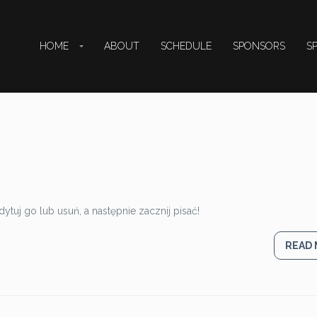
HOME
ABOUT
SCHEDULE
SPONSORS
S
ytuj go lub usuń, a następnie zacznij pisać!
READ