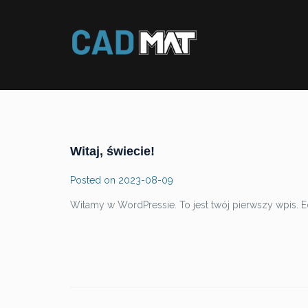
Witaj, świecie!
Posted on
2023-08-09
Witamy w WordPressie. To jest twój pierwszy wpis. Ed