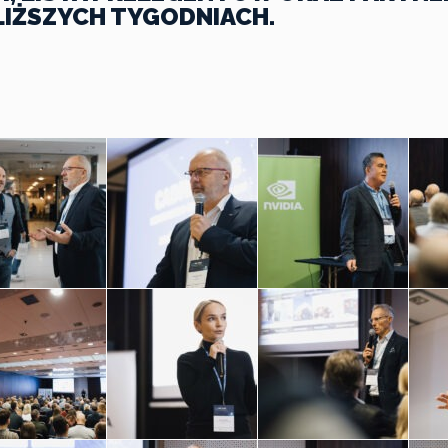
IŻSZYCH TYGODNIACH.
u