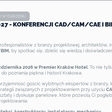
O WYDARZENIU
AGENDA
OPINIE
PRELEGENCI
LOKA
27 - KONFERENCJI CAD/CAM/CAE I B
rofesjonalistów z branży projektowej, architektów, i
BIM,
by spotkać się, dzielić się wiedzą i doświadcz
ździernika 2026 w Premier Kraków Hotel
. To nie tyl
do poznania piękna i historii Krakowa.
zyjemność gościć wybitnych ekspertów z branży, kt
trategii związanych z projektowaniem przy użyciu
CA
sztaty i dyskusje panelowe, które pozwolą Ci pogłęb
rojektowania.
itekci, konstruktorzy, instalatorzy, mechanicy,