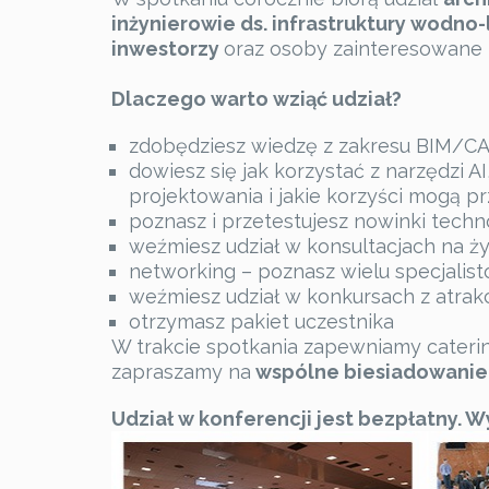
inżynierowie ds. infrastruktury wodno
inwestorzy
oraz osoby zainteresowane
Dlaczego warto wziąć udział?
zdobędziesz wiedzę z zakresu BIM
dowiesz się jak korzystać z narzędzi A
projektowania i jakie korzyści mogą p
poznasz i przetestujesz nowinki techn
weźmiesz udział w konsultacjach na ż
networking – poznasz wielu specjalis
weźmiesz udział w konkursach z atra
otrzymasz pakiet uczestnika
W trakcie spotkania zapewniamy caterin
zapraszamy na
wspólne biesiadowanie p
Udział w konferencji jest bezpłatny. W