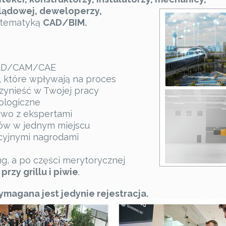
-lądowej, deweloperzy,
 tematyką
CAD/BIM.
/CAD/CAM/CAE
I, które wpływają na proces
rzynieść w Twojej pracy
ologiczne
ywo z ekspertami
tów w jednym miejscu
kcyjnymi nagrodami
g, a po części merytorycznej
rzy grillu i piwie
.
ymagana jest jedynie rejestracja.