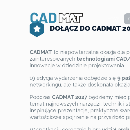
HOME
DOŁĄCZ DO CADMAT 20
CADMAT
to niepowtarzalna okazja dla p
zainteresowanych
technologiami CAD/
innowacje w dziedzinie projektowania.
19 edycja wydarzenia odbędzie się
9 pa
networkingu, ale także doskonała okazja 
Podczas
CADMAT 2027
będziemy mieć pr
temat najnowszych narzędzi, technik i s
inspirujące prezentacje, praktyczne war
wartościowe spojrzenie na przyszłość p
W spotkaniu corocznie biorą udział
arch