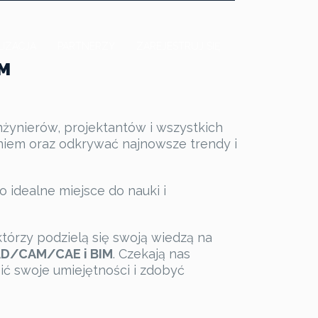
LIZACJA
PARTNERZY
ZAREJESTRUJ SIĘ
IM
nżynierów, projektantów i wszystkich
eniem oraz odkrywać najnowsze trendy i
ko idealne miejsce do nauki i
órzy podzielą się swoją wiedzą na
D/CAM/CAE i BIM
. Czekają nas
ić swoje umiejętności i zdobyć